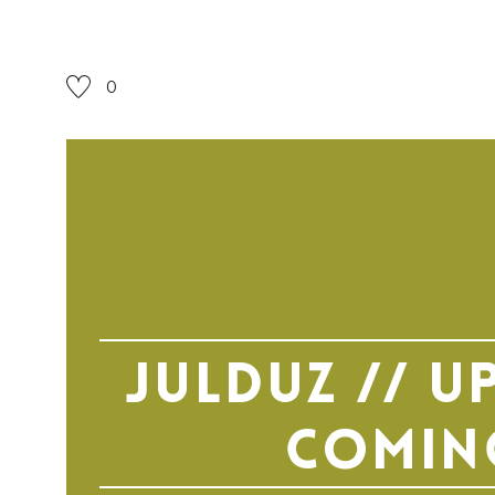
0
Julduz // U
comin