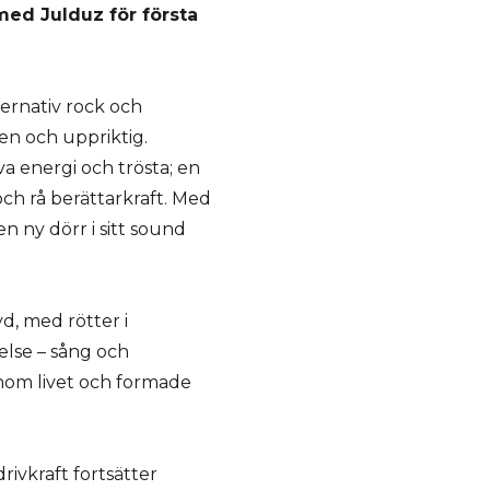
 med Julduz för första
ternativ rock och
en och uppriktig.
 energi och trösta; en
 och rå berättarkraft. Med
n ny dörr i sitt sound
yd, med rötter i
else – sång och
nom livet och formade
ivkraft fortsätter