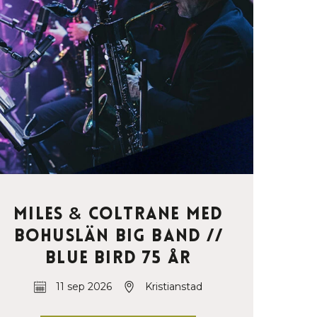
Miles
&
Coltrane med
Bohuslän Big Band //
Blue Bird 75 år
11 sep 2026
Kristianstad