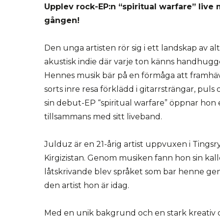
Upplev rock-EP:n “spiritual warfare” live
gången!
Den unga artisten rör sig i ett landskap av al
akustisk indie där varje ton känns handhugg
Hennes musik bär på en förmåga att framhäva
sorts inre resa förklädd i gitarrsträngar, puls
sin debut-EP “spiritual warfare” öppnar hon e
tillsammans med sitt liveband.
Julduz är en 21-årig artist uppvuxen i Tingsr
Kirgizistan. Genom musiken fann hon sin kall
låtskrivande blev språket som bar henne ge
den artist hon är idag.
Med en unik bakgrund och en stark kreativ dr