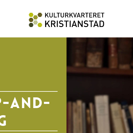
p-and-
g