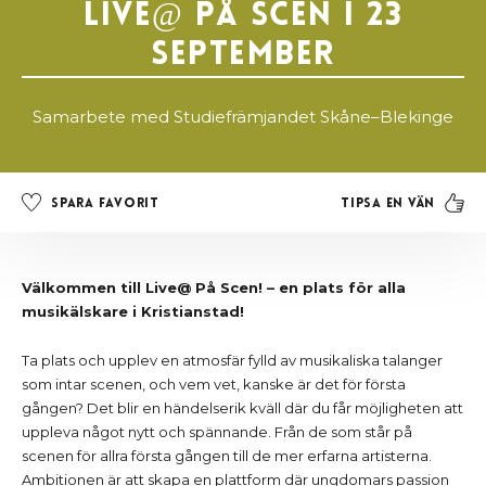
Live@ På Scen I 23
september
Samarbete med Studiefrämjandet Skåne–Blekinge
Tipsa en vän
Spara favorit
Välkommen till Live@ På Scen! – en plats för alla
musikälskare i Kristianstad!
Ta plats och upplev en atmosfär fylld av musikaliska talanger
som intar scenen, och vem vet, kanske är det för första
gången? Det blir en händelserik kväll där du får möjligheten att
uppleva något nytt och spännande. Från de som står på
scenen för allra första gången till de mer erfarna artisterna.
Ambitionen är att skapa en plattform där ungdomars passion