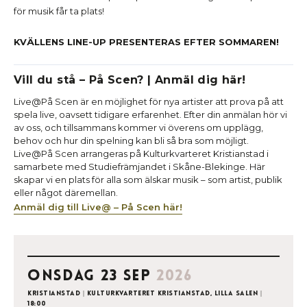
för musik får ta plats!
KVÄLLENS LINE-UP PRESENTERAS EFTER SOMMAREN!
Vill du stå – På Scen? | Anmäl dig här!
Live@På Scen är en möjlighet för nya artister att prova på att
spela live, oavsett tidigare erfarenhet. Efter din anmälan hör vi
av oss, och tillsammans kommer vi överens om upplägg,
behov och hur din spelning kan bli så bra som möjligt.
Live@På Scen arrangeras på Kulturkvarteret Kristianstad i
samarbete med Studiefrämjandet i Skåne-Blekinge. Här
skapar vi en plats för alla som älskar musik – som artist, publik
eller något däremellan.
Anmäl dig till Live@ – På Scen här!
onsdag 23 sep
2026
Kristianstad
|
Kulturkvarteret Kristianstad, Lilla salen
|
18:00