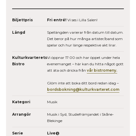
Biljettpris
Fri entré!
Vi ses i Lilla Salen!
Längd
Spellängden varierar från datum till datum.
Det beror på hur många artister/band som
spelar och hur länge respektive akt lirar.
Kulturkvarterets
Vi öppnar 17:00 och har öppet under hela
Bistro
evenemanget – här kan du hitta något gott
att äta och dricka från
vår bistromeny.
Glöm inte att boka ditt bord redan idag –
bordsbokning@kulturkvarteret.com
Kategori
Musik
Arrangör
Musik i Syd, Studiefrämjandet i Skåne-
Blekinge
Serie
Live@