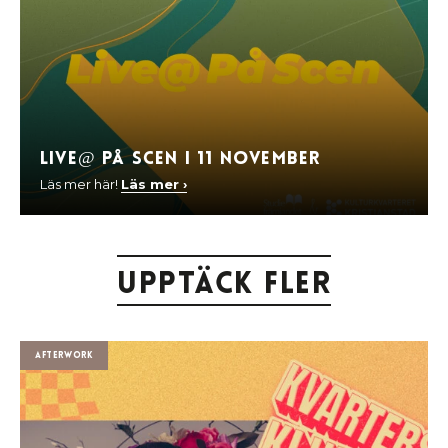
Live@ På Scen I 11 november
Läs mer här!
Läs mer ›
Upptäck fler
Afterwork