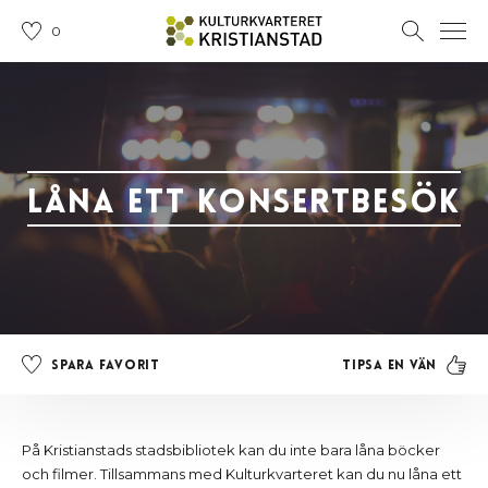
0
Låna ett konsertbesök
Tipsa en vän
Spara favorit
På Kristianstads stadsbibliotek kan du inte bara låna böcker
och filmer. Tillsammans med Kulturkvarteret kan du nu låna ett