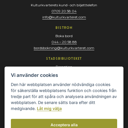
Kulturkvarterets kund- och biljetttelefon
0709 20 58 04
info@kulturkvarteret.com
Bistron
Boka bord
044 – 20 58 88
bordsbokning@kulturkvarteret.com
Stadsbiblioteket
Reception
044 – 13 67 10
Vi använder cookies
biblioteket@kristianstad.se
Den här webbplatsen använder nödvändiga cookies
för säkerställa webbplatsens funktion och cookies från
tredje part för att spåra och analysera användningen av
webbplatsen. De senare sätts bara efter ditt
medgivande.
Låt mig välja
Acceptera alla