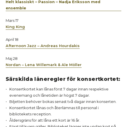
Helt klassiskt – Passion – Nadja Eriksson med
ensemble
Mars 17
King King
April 18
Afternoon Jazz – Andreas Hourdakis
Maj 28
Nordan – Lena Willemark & Ale Möller
Särskilda låneregler för konsertkortet:
Konsertkortet kan lånas först 7 dagar innan respektive
evenemang och lånetiden är högst 7 dagar.
Biljetten behöver bokas senast två dagar innan konserten.
Konsertkortet lånas och återlämnas till personal i
bibliotekets reception.
Åldersgräns för att låna ett kort är 16 år.
Först till kvarn gäller. Biblioteket lägger inte undan kort på