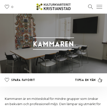
0
Kammaren
Tipsa en vän
Spara favorit
Kammaren är en möteslokal för mindre grupper som önskar
en bekväm och professionell miljö. Den lämpar sig utmärkt för