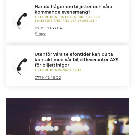
Har du frågor om biljetter och våra
kommande evenemang?
TELEFONTIDER: TIS 13-15 & TOR 10-12 (OBS.
SEMESTERSTÄNGT TILL DEN 20 AUGUSTI)
0709–20 58 04
E-post
Utanför våra telefontider kan du ta
kontakt med vår biljettleverantör AXS
för biljettfrågor
TELEFONTIDER VARDAGAR 9-12
0771- 45 46 00