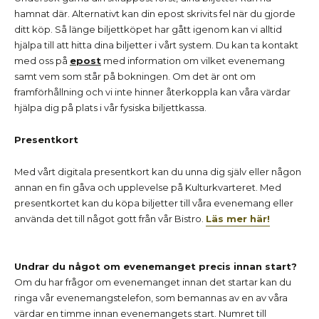
hamnat där. Alternativt kan din epost skrivits fel när du gjorde
ditt köp. Så länge biljettköpet har gått igenom kan vi alltid
hjälpa till att hitta dina biljetter i vårt system. Du kan ta kontakt
med oss på
epost
med information om vilket evenemang
samt vem som står på bokningen. Om det är ont om
framförhållning och vi inte hinner återkoppla kan våra värdar
hjälpa dig på plats i vår fysiska biljettkassa.
Presentkort
Med vårt digitala presentkort kan du unna dig själv eller någon
annan en fin gåva och upplevelse på Kulturkvarteret. Med
presentkortet kan du köpa biljetter till våra evenemang eller
använda det till något gott från vår Bistro.
Läs mer här!
Undrar du något om evenemanget precis innan start?
Om du har frågor om evenemanget innan det startar kan du
ringa vår evenemangstelefon, som bemannas av en av våra
värdar en timme innan evenemangets start. Numret till