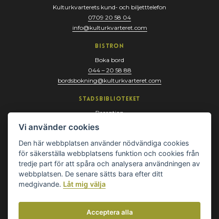
Kulturkvarterets kund- och biljetttelefon
0709 20 58 04
info@kulturkvarteret.com
Bistron
Boka bord
044 – 20 58 88
bordsbokning@kulturkvarteret.com
Stadsbiblioteket
Reception
044 – 13 67 10
Vi använder cookies
biblioteket@kristianstad.se
Den här webbplatsen använder nödvändiga cookies
för säkerställa webbplatsens funktion och cookies från
tredje part för att spåra och analysera användningen av
webbplatsen. De senare sätts bara efter ditt
medgivande.
Låt mig välja
Acceptera alla
© Kulturkvarteret