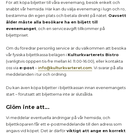
För att köpa biljetter till våra evenemang, besök enkelt och
snabbt vår hemsida. Här kan du välja evenemang i lugn och ro,
bestämma din egen plats och betala direkt på nätet.
Oavsett
ålder måste alla besökare ha en biljett till
evenemanget
, och en serviceavgift tillkommer på
biljettpriset.
Om du föredrar personlig service är du välkommen att besöka
vår fysiska biljettkassa belägen i
Kulturkvarterets Bistro
(vanligtvis öpppen tis-fre mellan kl. 11.00-16.00), eller kontakta
oss via
e-post
–
info@kulturkvarteret.com
. Vi svarar på alla
meddelanden i tur och ordning.
Du kan även köpa biljetter i biljettkassan innan evenemangets
start – förutsatt att biljetterna inte är slutsålda.
Glöm inte att…
Vi meddelar eventuella ändringar på vår hemsida, och
biljettköparen får ett e-postmeddelande till den adress som
angavs vid köpet. Det är därför
viktigt att ange en korrekt