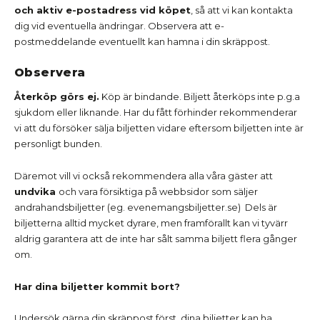
och aktiv e-postadress vid köpet
, så att vi kan kontakta
dig vid eventuella ändringar. Observera att e-
postmeddelande eventuellt kan hamna i din skräppost.
Observera
Återköp görs ej.
Köp är bindande. Biljett återköps inte p.g.a
sjukdom eller liknande. Har du fått förhinder rekommenderar
vi att du försöker sälja biljetten vidare eftersom biljetten inte är
personligt bunden.
Däremot vill vi också rekommendera alla våra gäster att
undvika
och vara försiktiga på webbsidor som säljer
andrahandsbiljetter (eg. evenemangsbiljetter.se) Dels är
biljetterna alltid mycket dyrare, men framförallt kan vi tyvärr
aldrig garantera att de inte har sålt samma biljett flera gånger
om.
Har dina biljetter kommit bort?
Undersök gärna din skräppost först, dina biljetter kan ha