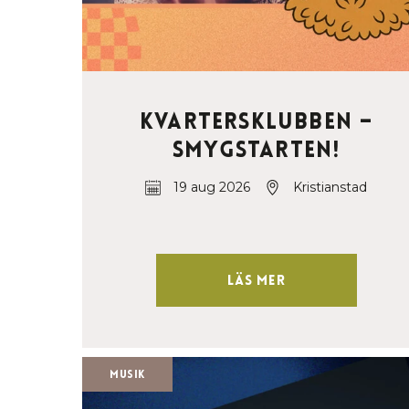
Kvartersklubben –
Smygstarten!
19 aug 2026
Kristianstad
Läs mer
Musik