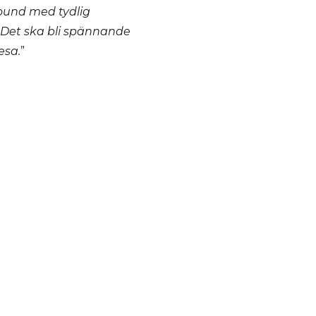
ound med tydlig
. Det ska bli spännande
esa.
”