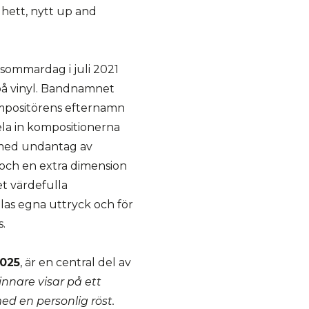
 hett, nytt up and
sommardag i juli 2021
å vinyl. Bandnamnet
mpositörens efternamn
pela in kompositionerna
B med undantag av
 och en extra dimension
et värdefulla
las egna uttryck och för
s.
2025
, är en central del av
innare visar på ett
d en personlig röst.