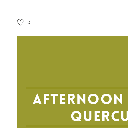
0
Afternoon 
Querc