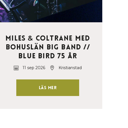
Miles
&
Coltrane med
Bohuslän Big Band //
Blue Bird 75 år
11 sep 2026
Kristianstad
Läs mer