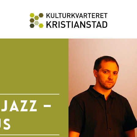
Jazz –
us