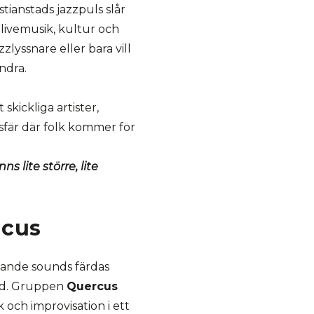
tianstads jazzpuls slår
 livemusik, kultur och
zlyssnare eller bara vill
ndra.
skickliga artister,
fär där folk kommer för
s lite större, lite
rcus
mande sounds färdas
md. Gruppen
Quercus
och improvisation i ett