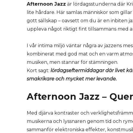
Afternoon Jazz
är lördagsstunderna där Kris
lite hårdare. Här samlas människor som gillar
gott sällskap – oavsett om du är en inbiten jaz
uppleva något riktigt fint tillsammans med a
I vår intima miljö väntar några av jazzens mest 
kombinerat med god mat och en varm atmos
musiken, men stannar för stämningen.
Kort sagt:
lördagseftermiddagar där livet känn
smakrikare och mycket mer levande.
Afternoon Jazz – Que
Med djärva kontraster och verklighetsfräm
musikerna och lyssnaren genom tid och ry
sammanför elektroniska effekter, konstmusik 