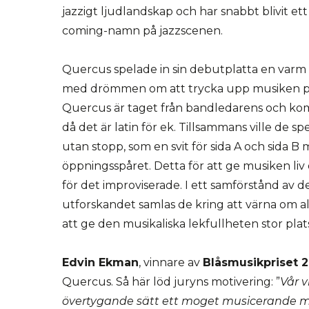
jazzigt ljudlandskap och har snabbt blivit ett
coming-namn på jazzscenen.
Quercus spelade in sin debutplatta en varm 
med drömmen om att trycka upp musiken p
Quercus är taget från bandledarens och ko
då det är latin för ek. Tillsammans ville de s
utan stopp, som en svit för sida A och sida 
öppningsspåret. Detta för att ge musiken liv
för det improviserade. I ett samförstånd av d
utforskandet samlas de kring att värna om al
att ge den musikaliska lekfullheten stor plat
Edvin Ekman
, vinnare av
Blåsmusikpriset 
Quercus. Så här löd juryns motivering: ”
Vår v
övertygande sätt ett moget musicerande me