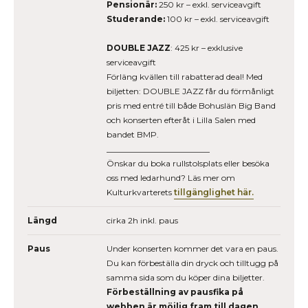
Pensionär:
250 kr – exkl. serviceavgift
Studerande:
100 kr – exkl. serviceavgift
DOUBLE JAZZ
: 425 kr – exklusive
serviceavgift
Förläng kvällen till rabatterad deal! Med
biljetten: DOUBLE JAZZ får du förmånligt
pris med entré till både Bohuslän Big Band
och konserten efteråt i Lilla Salen med
bandet BMP.
_________________________
Önskar du boka rullstolsplats eller besöka
oss med ledarhund? Läs mer om
Kulturkvarterets
tillgänglighet här.
Längd
cirka 2h inkl. paus
Paus
Under konserten kommer det vara en paus.
Du kan förbeställa din dryck och tilltugg på
samma sida som du köper dina biljetter.
Förbeställning av pausfika på
webben är möjlig fram till dagen