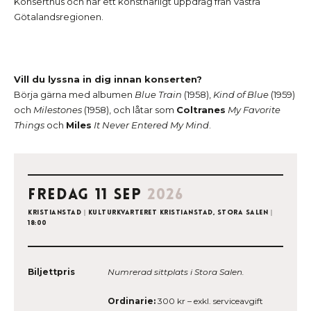
Konserthus och har ett konstnärligt uppdrag från Västra
Götalandsregionen.
Vill du lyssna in dig innan konserten?
Börja gärna med albumen
Blue Train
(1958),
Kind of Blue
(1959)
och
Milestones
(1958), och låtar som
Coltranes
My Favorite
Things
och
Miles
It Never Entered My Mind
.
fredag 11 sep
2026
Kristianstad
|
Kulturkvarteret Kristianstad, Stora salen
|
18:00
Biljettpris
Numrerad sittplats i Stora Salen.
Ordinarie:
300 kr – exkl. serviceavgift