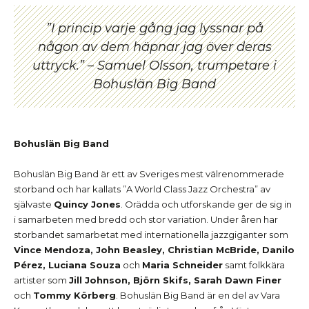
”I princip varje gång jag lyssnar på
någon av dem häpnar jag över deras
uttryck.” – Samuel Olsson, trumpetare i
Bohuslän Big Band
Bohuslän Big Band
Bohuslän Big Band är ett av Sveriges mest välrenommerade
storband och har kallats ”A World Class Jazz Orchestra” av
självaste
Quincy Jones
. Orädda och utforskande ger de sig in
i samarbeten med bredd och stor variation. Under åren har
storbandet samarbetat med internationella jazzgiganter som
Vince Mendoza, John Beasley, Christian McBride, Danilo
Pérez, Luciana Souza
och
Maria Schneider
samt folkkära
artister som
Jill Johnson, Björn Skifs, Sarah Dawn Finer
och
Tommy Körberg
. Bohuslän Big Band är en del av Vara