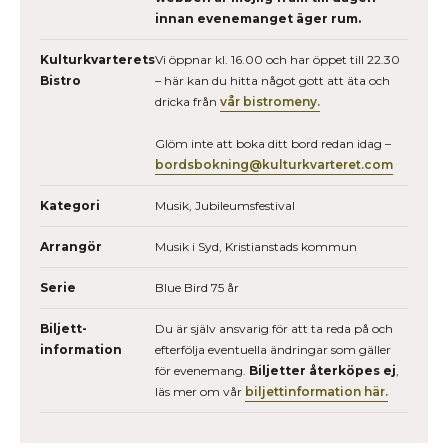
innan evenemanget äger rum.
Kulturkvarterets
Vi öppnar kl. 16.00 och har öppet till 22.30
Bistro
– här kan du hitta något gott att äta och
dricka från
vår bistromeny.
Glöm inte att boka ditt bord redan idag –
bordsbokning@kulturkvarteret.com
Kategori
Musik, Jubileumsfestival
Arrangör
Musik i Syd, Kristianstads kommun
Serie
Blue Bird 75 år
Biljett­
Du är själv ansvarig för att ta reda på och
information
efterfölja eventuella ändringar som gäller
för evenemang.
Biljetter återköpes ej
,
läs mer om vår
biljettinformation här.