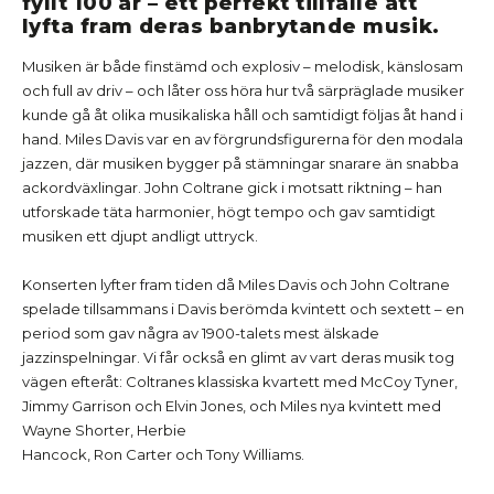
fyllt 100 år – ett perfekt tillfälle att
lyfta fram deras banbrytande musik.
Musiken är både finstämd och explosiv – melodisk, känslosam
och full av driv – och låter oss höra hur två särpräglade musiker
kunde gå åt olika musikaliska håll och samtidigt följas åt hand i
hand. Miles Davis var en av förgrundsfigurerna för den modala
jazzen, där musiken bygger på stämningar snarare än snabba
ackordväxlingar. John Coltrane gick i motsatt riktning – han
utforskade täta harmonier, högt tempo och gav samtidigt
musiken ett djupt andligt uttryck.
Konserten lyfter fram tiden då Miles Davis och John Coltrane
spelade tillsammans i Davis berömda kvintett och sextett – en
period som gav några av 1900-talets mest älskade
jazzinspelningar. Vi får också en glimt av vart deras musik tog
vägen efteråt: Coltranes klassiska kvartett med McCoy Tyner,
Jimmy Garrison och Elvin Jones, och Miles nya kvintett med
Wayne Shorter, Herbie
Hancock, Ron Carter och Tony Williams.