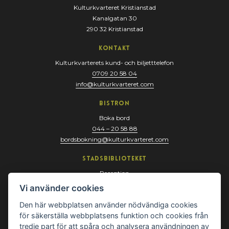
Kulturkvarteret Kristianstad
Kanalgatan 30
290 32 Kristianstad
Kontakt
Kulturkvarterets kund- och biljetttelefon
0709 20 58 04
info@kulturkvarteret.com
Bistron
Boka bord
044 – 20 58 88
bordsbokning@kulturkvarteret.com
Stadsbiblioteket
Reception
044 – 13 67 10
Vi använder cookies
biblioteket@kristianstad.se
Den här webbplatsen använder nödvändiga cookies
för säkerställa webbplatsens funktion och cookies från
tredje part för att spåra och analysera användningen av