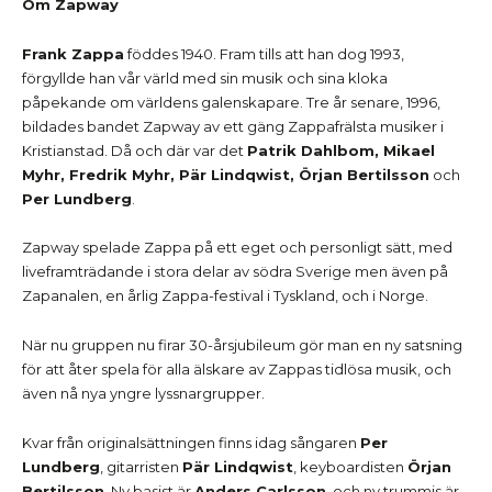
Om Zapway
Frank Zappa
föddes 1940. Fram tills att han dog 1993,
förgyllde han vår värld med sin musik och sina kloka
påpekande om världens galenskapare. Tre år senare, 1996,
bildades bandet Zapway av ett gäng Zappafrälsta musiker i
Kristianstad. Då och där var det
Patrik Dahlbom, Mikael
Myhr, Fredrik Myhr, Pär Lindqwist, Örjan Bertilsson
och
Per Lundberg
.
Zapway spelade Zappa på ett eget och personligt sätt, med
liveframträdande i stora delar av södra Sverige men även på
Zapanalen, en årlig Zappa-festival i Tyskland, och i Norge.
När nu gruppen nu firar 30-årsjubileum gör man en ny satsning
för att åter spela för alla älskare av Zappas tidlösa musik, och
även nå nya yngre lyssnargrupper.
Kvar från originalsättningen finns idag sångaren
Per
Lundberg
, gitarristen
Pär Lindqwist
, keyboardisten
Örjan
Bertilsson
. Ny basist är
Anders Carlsson
, och ny trummis är