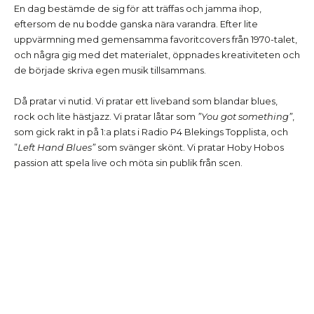
En dag bestämde de sig för att träffas och jamma ihop,
eftersom de nu bodde ganska nära varandra. Efter lite
uppvärmning med gemensamma favoritcovers från 1970-talet,
och några gig med det materialet, öppnades kreativiteten och
de började skriva egen musik tillsammans.
Då pratar vi nutid. Vi pratar ett liveband som blandar blues,
rock och lite hästjazz. Vi pratar låtar som
”You got something”
,
som gick rakt in på 1:a plats i Radio P4 Blekings Topplista, och
”
Left Hand Blues”
som svänger skönt. Vi pratar Hoby Hobos
passion att spela live och möta sin publik från scen.