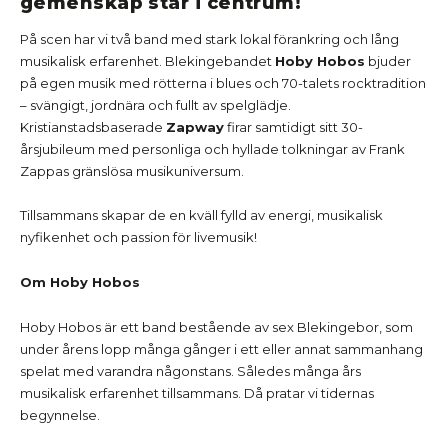
gemenskap står i centrum!
På scen har vi två band med stark lokal förankring och lång
musikalisk erfarenhet. Blekingebandet
Hoby Hobos
bjuder
på egen musik med rötterna i blues och 70-talets rocktradition
– svängigt, jordnära och fullt av spelglädje.
Kristianstadsbaserade
Zapway
firar samtidigt sitt 30-
årsjubileum med personliga och hyllade tolkningar av Frank
Zappas gränslösa musikuniversum.
Tillsammans skapar de en kväll fylld av energi, musikalisk
nyfikenhet och passion för livemusik!
Om Hoby Hobos
Hoby Hobos är ett band bestående av sex Blekingebor, som
under årens lopp många gånger i ett eller annat sammanhang
spelat med varandra någonstans. Således många års
musikalisk erfarenhet tillsammans. Då pratar vi tidernas
begynnelse.