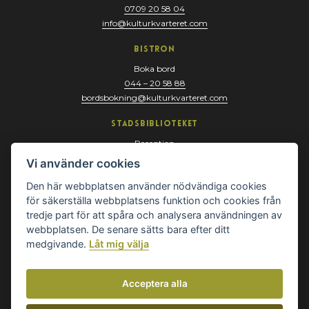
0709 20 58 04
info@kulturkvarteret.com
Bistron
Boka bord
044 – 20 58 88
bordsbokning@kulturkvarteret.com
Stadsbiblioteket
Reception
044 – 13 67 10
Vi använder cookies
biblioteket@kristianstad.se
Den här webbplatsen använder nödvändiga cookies
för säkerställa webbplatsens funktion och cookies från
tredje part för att spåra och analysera användningen av
webbplatsen. De senare sätts bara efter ditt
medgivande.
Låt mig välja
Acceptera alla
© Kulturkvarteret