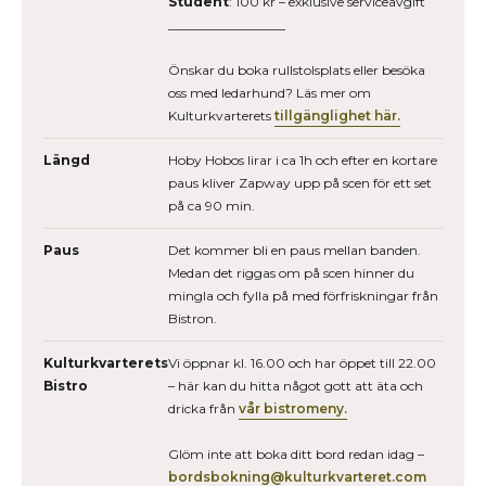
Student
: 100 kr – exklusive serviceavgift
__________________
Önskar du boka rullstolsplats eller besöka
oss med ledarhund? Läs mer om
Kulturkvarterets
tillgänglighet här.
Längd
Hoby Hobos lirar i ca 1h och efter en kortare
paus kliver Zapway upp på scen för ett set
på ca 90 min.
Paus
Det kommer bli en paus mellan banden.
Medan det riggas om på scen hinner du
mingla och fylla på med förfriskningar från
Bistron.
Kulturkvarterets
Vi öppnar kl. 16.00 och har öppet till 22.00
Bistro
– här kan du hitta något gott att äta och
dricka från
vår bistromeny.
Glöm inte att boka ditt bord redan idag –
bordsbokning@kulturkvarteret.com