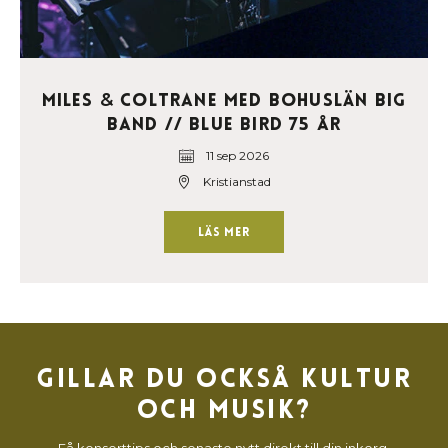
Miles
Coltrane med Bohuslän Big
&
Band // Blue Bird 75 år
11 sep 2026
Kristianstad
Läs mer
Gillar du också kultur
och musik?