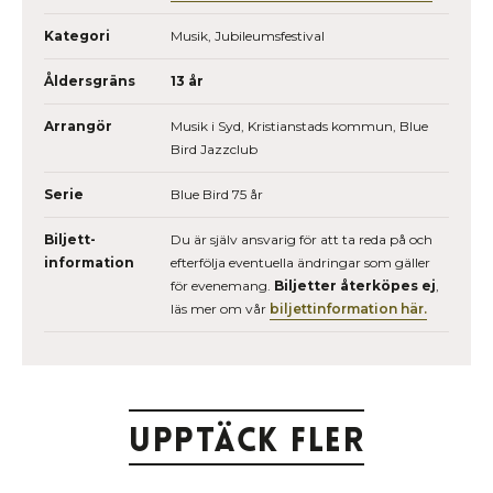
Kategori
Musik, Jubileumsfestival
Åldersgräns
13 år
Arrangör
Musik i Syd, Kristianstads kommun, Blue
Bird Jazzclub
Serie
Blue Bird 75 år
Biljett­
Du är själv ansvarig för att ta reda på och
information
efterfölja eventuella ändringar som gäller
för evenemang.
Biljetter återköpes ej
,
läs mer om vår
biljettinformation här.
Upptäck fler