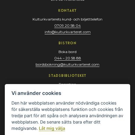
Kontakt
Kulturkvarterets kund- och biljetttelefon
0709 20 58 04
info@kulturkvarteret.com
Bistron
Boka bord
044 – 20 58 88
bordsbokning@kulturkvarteret.com
Stadsbiblioteket
Reception
044 – 13 67 10
Vi använder cookies
biblioteket@kristianstad.se
Den här webbplatsen använder nödvändiga cookies
för säkerställa webbplatsens funktion och cookies från
tredje part för att spåra och analysera användningen av
webbplatsen. De senare sätts bara efter ditt
medgivande.
Låt mig välja