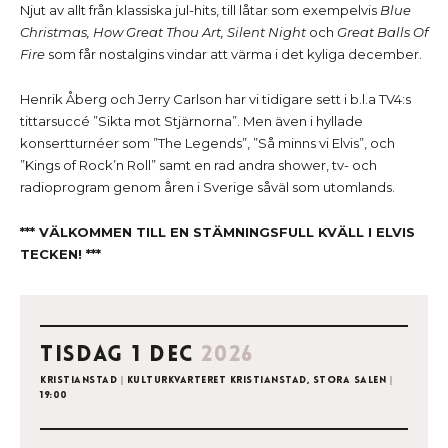
Njut av allt från klassiska jul-hits, till låtar som exempelvis
Blue
Christmas, How Great Thou Art, Silent Night
och
Great Balls Of
Fire
som får nostalgins vindar att värma i det kyliga december.
Henrik Åberg och Jerry Carlson har vi tidigare sett i b.l.a TV4:s
tittarsuccé ”Sikta mot Stjärnorna”. Men även i hyllade
konsertturnéer som ”The Legends”, ”Så minns vi Elvis”, och
”Kings of Rock’n Roll” samt en rad andra shower, tv- och
radioprogram genom åren i Sverige såväl som utomlands.
*** VÄLKOMMEN TILL EN STÄMNINGSFULL KVÄLL I ELVIS
TECKEN! ***
tisdag 1 dec
2026
Kristianstad
|
Kulturkvarteret Kristianstad, Stora salen
|
19:00