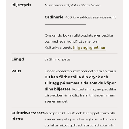
Biljettpris
Numrerad sittplats i Stora Salen.
Ordinarie
: 450 kr – exklusive serviceavgift
________________________
Önskar du boka rullstolsplats eller besöka
oss med ledarhund? Läs mer om
Kulturkvarterets
tillgänglighet här.
Längd
ca 2h inkl. paus
Paus
Under konserten kommer det vara en paus.
Du kan förbeställa din dryck och
tilltugg på samma sida som du köper
dina biljetter
. Förbeställning av pausfika
på webben är möjlig fram till dagen innan
evenemanget.
Kulturkvarterets
Vi öppnar kl. 17.00 och har öppet fram tills
Bistro
evenemangets paus har ägt rum – här kan
du hitta något gott att äta och dricka från