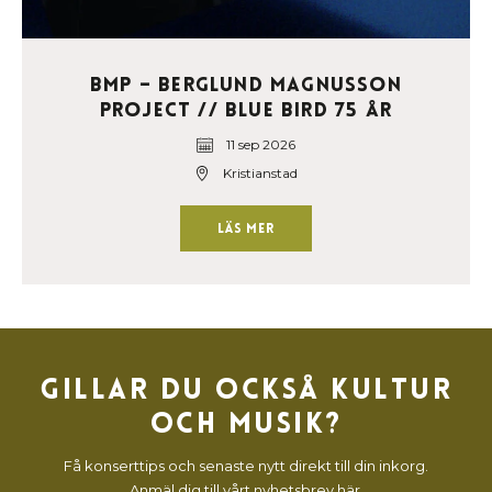
BMP – Berglund Magnusson
Project // Blue Bird 75 år
11 sep 2026
Kristianstad
Läs mer
Gillar du också kultur
och musik?
Få konserttips och senaste nytt direkt till din inkorg.
Anmäl dig till vårt nyhetsbrev här.