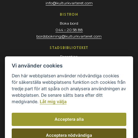
info@kulturkvarteret.com
Bistron
Boka bord
044 – 20 58 88
bordsbokning@kulturkvarteret.com
Stadsbiblioteket
Reception
044 – 13 67 10
Vi använder cookies
biblioteket@kristianstad.se
Den här webbplatsen använder nödvändiga cookies
för säkerställa webbplatsens funktion och cookies från
tredje part för att spåra och analysera användningen av
webbplatsen. De senare sätts bara efter ditt
medgivande.
Låt mig välja
Acceptera alla
© Kulturkvarteret
Hantera cookies
Acceptera nödvändiga