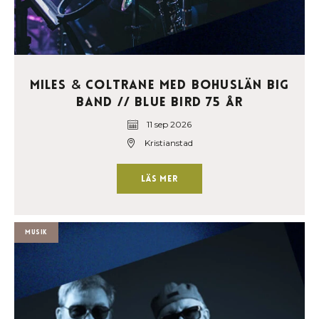
Miles
Coltrane med Bohuslän Big
&
Band // Blue Bird 75 år
11 sep 2026
Kristianstad
Läs mer
Musik