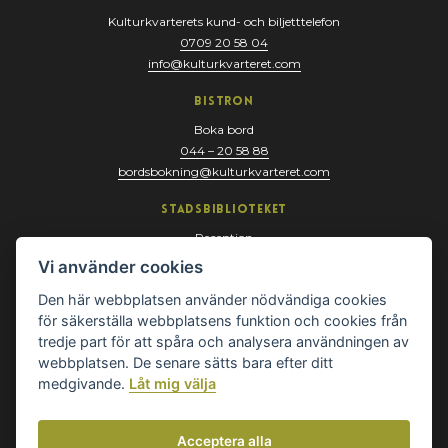
Kulturkvarterets kund- och biljetttelefon
0709 20 58 04
info@kulturkvarteret.com
Bistron
Boka bord
044 – 20 58 88
bordsbokning@kulturkvarteret.com
Stadsbiblioteket
Reception
044 – 13 67 10
Vi använder cookies
biblioteket@kristianstad.se
Den här webbplatsen använder nödvändiga cookies
för säkerställa webbplatsens funktion och cookies från
tredje part för att spåra och analysera användningen av
webbplatsen. De senare sätts bara efter ditt
medgivande.
Låt mig välja
Acceptera alla