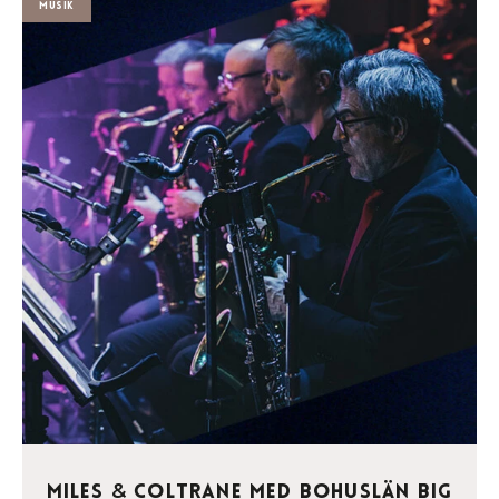
Musik
Miles
Coltrane med Bohuslän Big
&