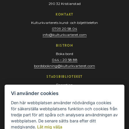
290 32 Kristianstad
Kontakt
Kulturkvarterets kund- och biljetttelefon
0709 20 58 04
info@kulturkvarteret.com
Bistron
Boka bord
044 – 20 58 88
bordsbokning@kulturkvarteret.com
Stadsbiblioteket
Reception
044 – 13 67 10
Vi använder cookies
biblioteket@kristianstad.se
Den här webbplatsen använder nödvändiga cookies
för säkerställa webbplatsens funktion och cookies från
tredje part för att spåra och analysera användningen av
webbplatsen. De senare sätts bara efter ditt
medgivande.
Låt mig välja