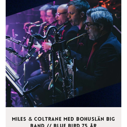
Miles
Coltrane med Bohuslän Big
&
Band // Blue Bird 75 år