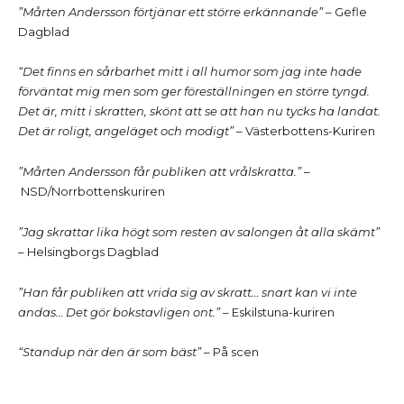
”Mårten Andersson förtjänar ett större erkännande”
–
Gefle
Dagblad
“Det finns en sårbarhet mitt i all humor som jag inte hade
förväntat mig men som ger föreställningen en större tyngd.
Det är, mitt i skratten, skönt att se att han nu tycks ha landat.
Det är roligt, angeläget och modigt”
–
Västerbottens-Kuriren
”Mårten Andersson får publiken att vrålskratta.”
–
NSD/Norrbottenskuriren
”Jag skrattar lika högt som resten av salongen åt alla skämt”
–
Helsingborgs Dagblad
”Han får publiken att vrida sig av skratt… snart kan vi inte
andas… Det gör bokstavligen ont.”
–
Eskilstuna-kuriren
“Standup när den är som bäst”
–
På scen