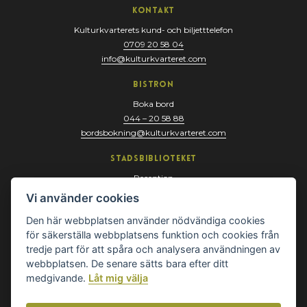
Kontakt
Kulturkvarterets kund- och biljetttelefon
0709 20 58 04
info@kulturkvarteret.com
Bistron
Boka bord
044 – 20 58 88
bordsbokning@kulturkvarteret.com
Stadsbiblioteket
Reception
044 – 13 67 10
Vi använder cookies
biblioteket@kristianstad.se
Den här webbplatsen använder nödvändiga cookies
för säkerställa webbplatsens funktion och cookies från
tredje part för att spåra och analysera användningen av
webbplatsen. De senare sätts bara efter ditt
medgivande.
Låt mig välja