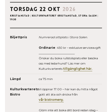
torsdag 22 okt
2026
Kristianstad
|
Kulturkvarteret Kristianstad, Stora salen
|
19:30
Biljettpris
Numrerad sittplats i Stora Salen.
Ordinarie
: 450 kr – exklusive serviceavgift
________________________
Önskar du boka rullstolsplats eller besöka
oss med ledarhund? Läs mer om
Kulturkvarterets
tillgänglighet här.
Längd
ca 75 min
Kulturkvarterets
Vi öppnar 17:00 – här kan du hitta något
Bistro
gott att äta och dricka från
vår bistromeny.
Glöm inte att boka ditt bord redan idag –