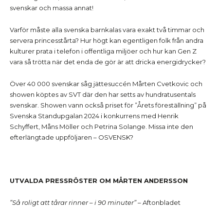
svenskar och massa annat!
Varför måste alla svenska barnkalas vara exakt två timmar och
servera princesstårta? Hur högt kan egentligen folk från andra
kulturer prata i telefon i offentliga miljöer och hur kan Gen Z
vara så trötta när det enda de gör är att dricka energidrycker?
Över 40 000 svenskar såg jättesuccén Mårten Cvetkovic och
showen köptes av SVT där den har setts av hundratusentals
svenskar. Showen vann också priset för ”Årets föreställning” på
Svenska Standupgalan 2024 i konkurrens med Henrik
Schyffert, Måns Möller och Petrina Solange. Missa inte den
efterlängtade uppföljaren – OSVENSK?
UTVALDA PRESSRÖSTER OM MÅRTEN ANDERSSON
”Så roligt att tårar rinner – i 90 minuter”
–
Aftonbladet