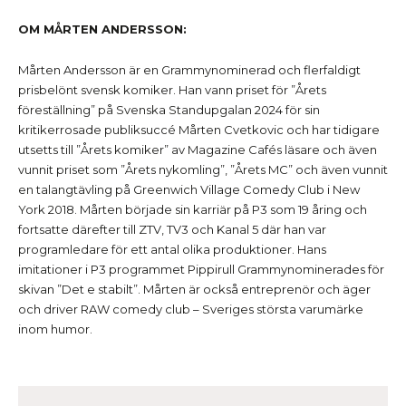
OM MÅRTEN ANDERSSON:
Mårten
Andersson är en Grammynominerad och flerfaldigt
prisbelönt svensk komiker. Han vann priset för ”Årets
föreställning” på Svenska Standupgalan 2024 för sin
kritikerrosade publiksuccé Mårten Cvetkovic och har tidigare
utsetts till ”Årets komiker” av Magazine Cafés läsare och även
vunnit priset som ”Årets nykomling”, ”Årets MC” och även vunnit
en talangtävling på Greenwich Village Comedy Club i New
York 2018. Mårten började sin karriär på P3 som 19 åring och
fortsatte därefter till ZTV, TV3 och Kanal 5 där han var
programledare för ett antal olika produktioner. Hans
imitationer i P3 programmet Pippirull Grammynominerades för
skivan ”Det e stabilt”. Mårten är också entreprenör och äger
och driver RAW comedy club – Sveriges största varumärke
inom humor.