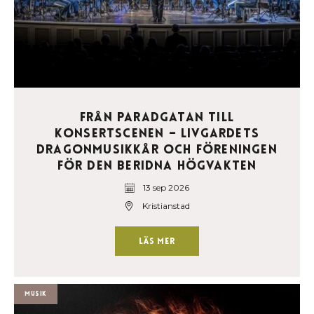
Från Paradgatan till
Konsertscenen – Livgardets
dragonmusikkår och Föreningen
för den Beridna Högvakten
13 sep 2026
Kristianstad
Läs mer
Musik