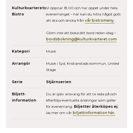
Kulturkvarterets
Vi öppnar 18:00 och har öppet under hela
Bistro
evenemanget – här kan du hitta något gott
att äta och dricka från
vår bistromeny.
Glöm inte att boka ditt bord redan idag –
bordsbokning@kulturkvarteret.com
Kategori
Musik
Arrangör
Musik i Syd, Kristianstads kommun, United
Stage
Serie
Stjärnserien
Biljett­
Du är själv ansvarig för att ta reda på och
information
efterfölja eventuella ändringar som gäller
för evenemang.
Biljetter återköpes ej
,
läs mer om vår
biljettinformation här.