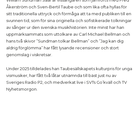
Åkerström och Sven-Bertil Taube och som lika ofta hyllas för
sitt traditionella uttryck och förmåga att ta med publiken till en
svunnen tid, som för sina originella och sofistikerade tolkningar
av sånger ur den svenska musikhistorien. Inte minst har han
uppmärksammats som uttolkare av Carl Michael Bellman och
hans två skivor ”Sundman tolkar Bellman” och ”Jag kan dig
aldrig förglömma” har fått lysande recensioner och stort
genomslag i viskretsar.
Under 2025 tilldelades han Taubesällskapets kulturpris för unga
vismusiker, har fått två låtar utnämnda till bäst just nu av
Sveriges Radio P2, och medverkat live i SVTs Go’kväll och TV
Nyhetsmorgon.