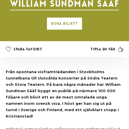
William Sundman Sääf
Boka Biljett
Tipsa en vän
Spara favorit
Från spontana visframträdanden i Stockholms
tunnelbana till slutsålda konserter på Södra Teatern
och Stora Teatern. På bara några månader har William
Sundman Sääf byggt en publik på närmare 100 000
följare och blivit ett av de mest omtalade unga
namnen inom svensk visa. I höst ger han sig ut på
turné i Sverige och Finland, med ett självklart stopp i
Kristianstad!
William Sundman Sääf är vissångaren som jämförts med Fred