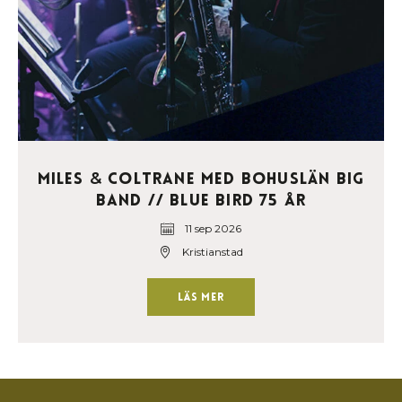
Miles
Coltrane med Bohuslän Big
&
Band // Blue Bird 75 år
11 sep 2026
Kristianstad
Läs mer