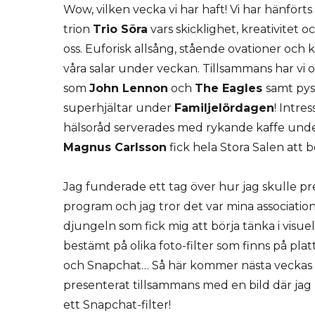
Wow, vilken vecka vi har haft! Vi har hänfört
trion
Trio Sõra
vars skicklighet, kreativitet o
oss. Euforisk allsång, stående ovationer och k
våra salar under veckan. Tillsammans har vi 
som
John Lennon
och
The Eagles
samt pyss
superhjältar under
Familjelördagen
! Intre
hälsoråd serverades med rykande kaffe und
Magnus Carlsson
fick hela Stora Salen att b
Jag funderade ett tag över hur jag skulle p
program och jag tror det var mina associatio
djungeln som fick mig att börja tänka i visue
bestämt på olika foto-filter som finns på pl
och Snapchat… Så här kommer nästa vecka
presenterat tillsammans med en bild där jag ha
ett Snapchat-filter!