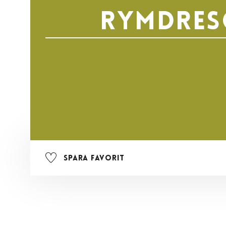
rymdres
Spara favorit