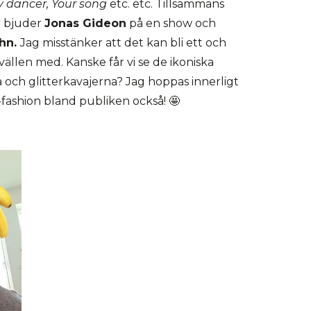
y dancer, Your song
etc. etc. Tillsammans
r bjuder
Jonas Gideon
på en show och
ohn.
Jag misstänker att det kan bli ett och
ällen med. Kanske får vi se de ikoniska
 och glitterkavajerna? Jag hoppas innerligt
on-fashion bland publiken också! 🤩