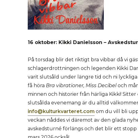
16 oktober: Kikki Danielsson – Avskedstu
På torsdag blir det riktigt bra vibbar då vi gäs
schlagerdrottningen och legenden Kikki Dan
varit slutsåld under längre tid och ni lyckli
få höra
Bra vibrationer, Miss Decibel
och mång
minnen och historier från härliga Kikki! Sitter
slutsålda evenemang är du alltid välkommen
info@kulturkvarteret.com
om du vill bli upp
veckan nåddes vi däremot av den glada nyhet
avskedsturné förlängs och det blir ett stopp
mars 2026 också!