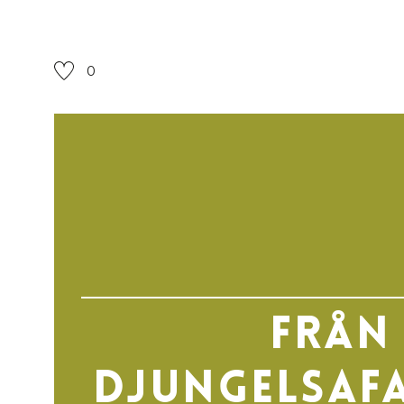
0
Från
djungelsafa