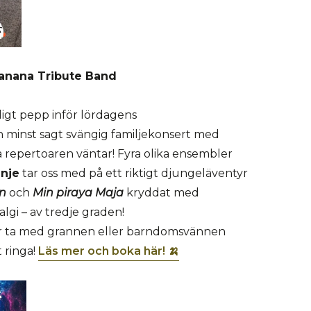
 Banana Tribute Band
ldigt pepp inför lördagens
 minst sagt svängig familjekonsert med
 repertoaren väntar! Fyra olika ensembler
inje
tar oss med på ett riktigt djungeläventyr
n
och
Min piraya Ma
j
a
kryddat med
lgi – av tredje graden!
ler ta med grannen eller barndomsvännen
 ringa!
Läs mer och boka här! 🍌