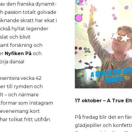
s av den franska dynamit-
ch passion totalt golvade
iknande skratt har ekat i
också hyllat legender
lat och blivit
ssant forskning och
er
Nyfiken På
och
örja dansa!
resentera vecka 42
ner till rymden och
llt – och närmare
17 oktober – A True El
attformar som Instagram
s evenemang kort
På fredag blir det en fä
r tolkat fritt utifrån
glädjepiller och konfetti