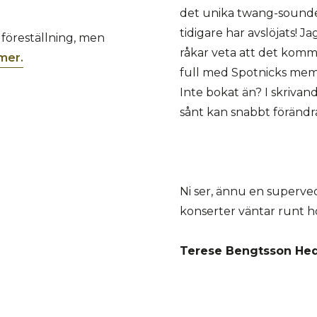
det unika twang-sounde
tidigare har avslöjats! Ja
s föreställning, men
råkar veta att det komm
 mer.
full med Spotnicks memor
Inte bokat än? I skrivan
sånt kan snabbt förändr
Ni ser, ännu en super
konserter väntar runt hö
Terese Bengtsson Hed