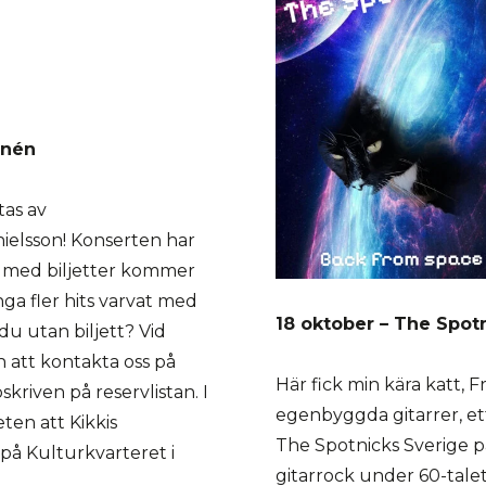
rnén
tas av
ielsson! Konserten har
ga med biljetter kommer
a fler hits varvat med
18 oktober – The Spot
 du utan biljett? Vid
 att kontakta oss på
Här fick min kära katt, F
skriven på reservlistan. I
egenbyggda gitarrer, et
en att Kikkis
The Spotnicks Sverige 
 på Kulturkvarteret i
gitarrock under 60-talet.