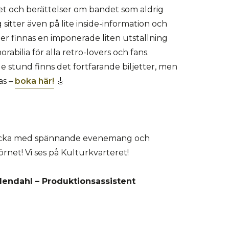
t och berättelser om bandet som aldrig
g sitter även på lite inside-information och
er finnas en imponerade liten utställning
abilia för alla retro-lovers och fans.
de stund finns det fortfarande biljetter, men
as –
boka här!
🎸
vecka med spännande evenemang och
rnet! Vi ses på Kulturkvarteret!
endahl – Produktionsassistent