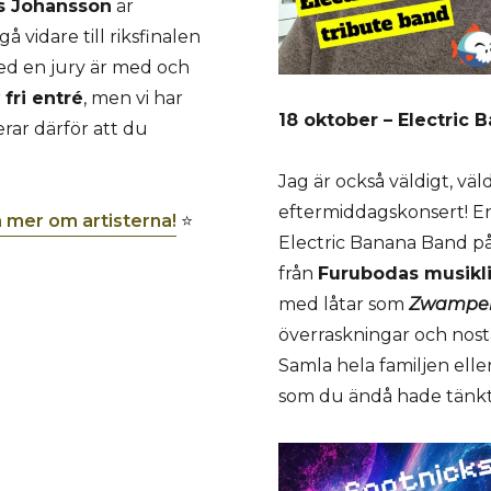
as Johansson
är
 vidare till riksfinalen
ed en jury är med och
r
f
ri entré
, men vi har
18 oktober – Electric
rar därför att du
Jag är också väldigt, vä
eftermiddagskonsert! En
sa mer om artisterna!
⭐
Electric Banana Band på
från
Furubodas musikl
med låtar som
Zwampe
överraskningar och nosta
Samla hela familjen el
som du ändå hade tänkt