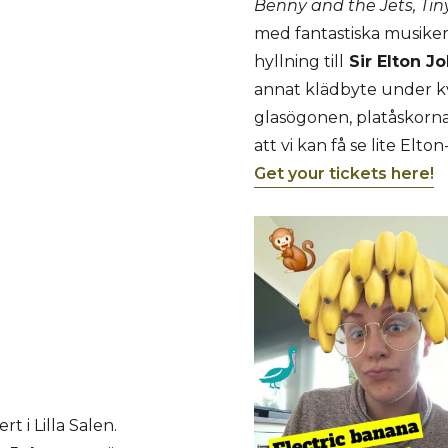
Benny and the Jets, Tin
med fantastiska musike
hyllning till
Sir Elton J
annat klädbyte under kv
glasögonen, platåskorna
att vi kan få se lite Elt
Get your tickets here!
t i Lilla Salen.