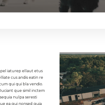
pel iaturep ellaut etus
liate cus andis eatin re
cum qui qui bla vendio.
Duciant que simil inctem
 sequia nulpa seresti
ue ea qui nonsed quia