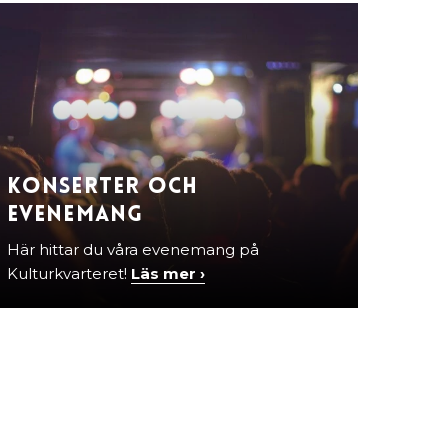
Konserter och
evenemang
Här hittar du våra evenemang på
Kulturkvarteret!
Läs mer ›