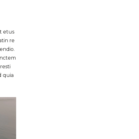
t etus
tin re
endio.
 inctem
resti
d quia