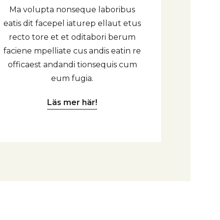
Ma volupta nonseque laboribus
eatis dit facepel iaturep ellaut etus
recto tore et et oditabori berum
faciene mpelliate cus andis eatin re
officaest andandi tionsequis cum
eum fugia.
Läs mer här!