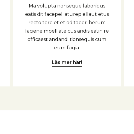
Ma volupta nonseque laboribus
eatis dit facepel iaturep ellaut etus
recto tore et et oditabori berum
faciene mpelliate cus andis eatin re
officaest andandi tionsequis cum
eum fugia.
Läs mer här!