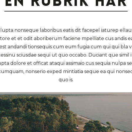
En rubrik här
lupta nonseque laboribus eatis dit facepel iaturep ellau
 tore et et odit aboriberum faciene mpelliate cus andis ea
aest andandi tionsequis cum eum fugia cum qui qui bla v
essinu sciusdae sequi ut quo occabo. Duciant que simil
pta dolore et officat ataqui assimaio cus sequia nulpa se
umquam, nonserio exped mintiatia seque ea qui nonse
quo is.