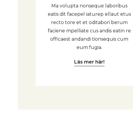
Ma volupta nonseque laboribus
eatis dit facepel iaturep ellaut etus
recto tore et et oditabori berum
faciene mpelliate cus andis eatin re
officaest andandi tionsequis cum
eum fugia.
Läs mer här!