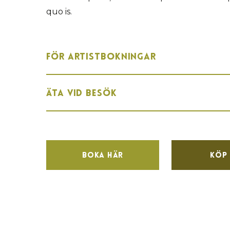
quo is.
För artistbokningar
Äta vid besök
Boka här
Köp