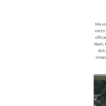
Ma vo
recto
offic
Nam, t
dolu
onsec