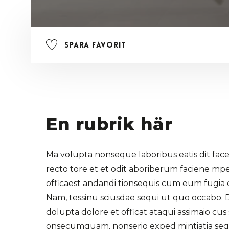
Spara favorit
En rubrik här
Ma volupta nonseque laboribus eatis dit face
recto tore et et odit aboriberum faciene mpel
officaest andandi tionsequis cum eum fugia 
Nam, tessinu sciusdae sequi ut quo occabo. 
dolupta dolore et officat ataqui assimaio cus
onsecumquam, nonserio exped mintiatia seq