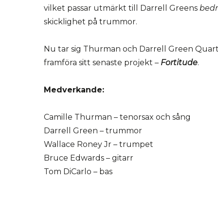
vilket passar utmärkt till Darrell Greens
bedr
skicklighet på trummor.
Nu tar sig Thurman och Darrell Green Quarte
framföra sitt senaste projekt –
Fortitud
e
.
Medverkande:
Camille Thurman – tenorsax och sång
Darrell Green – trummor
Wallace Roney Jr – trumpet
Bruce Edwards – gitarr
Tom DiCarlo – bas