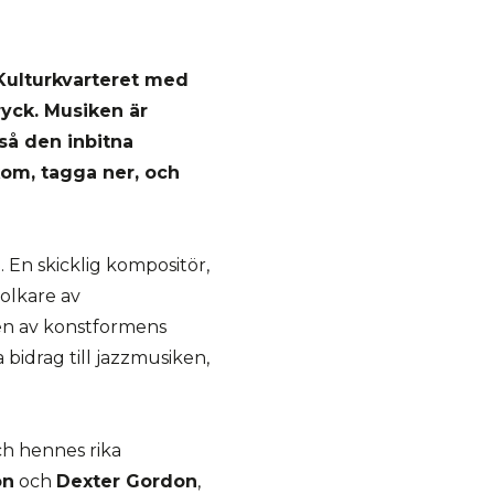
 Kulturkvarteret med
yck. Musiken är
så den inbitna
om, tagga ner, och
n
.
E
n skicklig kompositör,
olkare av
 en av konstformens
a
bidrag till jazz
musiken
,
h h
ennes rika
on
och
Dexter Gordon
,