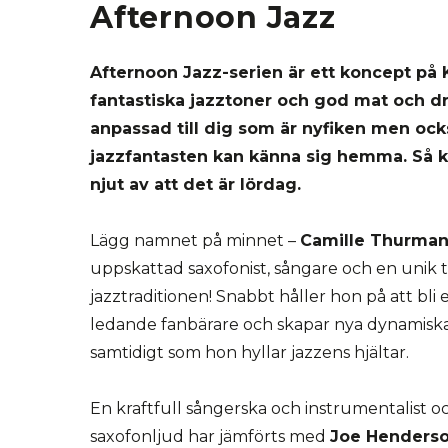
Afternoon Jazz
Afternoon Jazz-serien är ett koncept på
fantastiska jazztoner och god mat och dr
anpassad till dig som är nyfiken men ock
jazzfantasten kan känna sig hemma. Så k
njut av att det är lördag.
Lägg namnet på minnet –
Camille Thurma
uppskattad saxofonist, sångare och
en
unik t
jazztraditionen
!
S
nabbt
håller hon
på att bli
ledande fanbärare och
skapar nya
dynamisk
samtidigt som hon hyllar jazzens hjältar.
E
n kraftfull sångerska och instrumentalist
oc
saxofonljud har jämförts med
Joe Henders