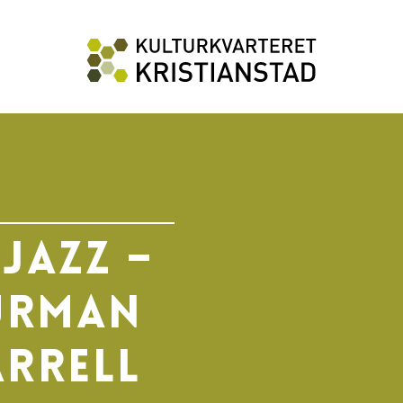
Jazz –
urman
arrell