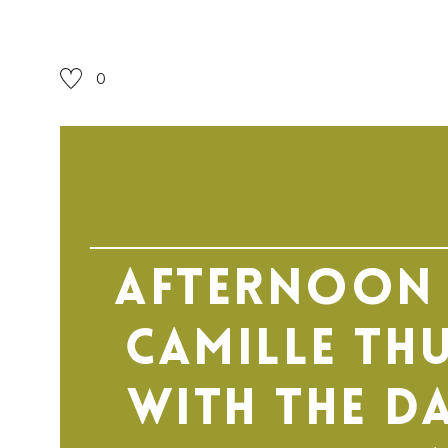
0
Afternoon 
Camille Th
with the D