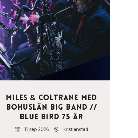
Miles
&
Coltrane med
Bohuslän Big Band //
Blue Bird 75 år
11 sep 2026
Kristianstad