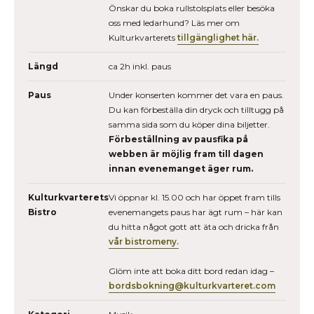
Önskar du boka rullstolsplats eller besöka
oss med ledarhund? Läs mer om
Kulturkvarterets
tillgänglighet här.
Längd
ca 2h inkl. paus
Paus
Under konserten kommer det vara en paus.
Du kan förbeställa din dryck och tilltugg på
samma sida som du köper dina biljetter.
Förbeställning av pausfika på
webben är möjlig fram till dagen
innan evenemanget äger rum.
Kulturkvarterets
Vi öppnar kl. 15.00 och har öppet fram tills
Bistro
evenemangets paus har ägt rum – här kan
du hitta något gott att äta och dricka från
vår bistromeny.
Glöm inte att boka ditt bord redan idag –
bordsbokning@kulturkvarteret.com