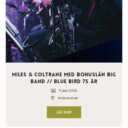
Miles
Coltrane med Bohuslän Big
&
Band // Blue Bird 75 år
11 sep 2026
Kristianstad
Läs mer