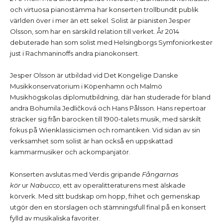
och virtuosa pianostämma har konserten trollbundit publik
världen över i mer än ett sekel. Solist är pianisten Jesper
Olsson, som har en särskild relation till verket. År 2014
debuterade han som solist med Helsingborgs Symfoniorkester
just i Rachmaninoffs andra pianokonsert.
Jesper Olsson är utbildad vid Det Kongelige Danske
Musikkonservatorium i Köpenhamn och Malmö
Musikhögskolas diplomutbildning, där han studerade för bland
andra Bohumila Jedličková och Hans Pålsson. Hans repertoar
sträcker sig från barocken till 1900-talets musik, med särskilt
fokus på Wienklassicismen och romantiken. Vid sidan av sin
verksamhet som solist är han också en uppskattad
kammarmusiker och ackompanjatör.
Konserten avslutas med Verdis gripande
Fångarnas
kör
ur
Nabucco
, ett av operalitteraturens mest älskade
körverk. Med sitt budskap om hopp, frihet och gemenskap
utgör den en storslagen och stämningsfull final på en konsert
fylld av musikaliska favoriter.