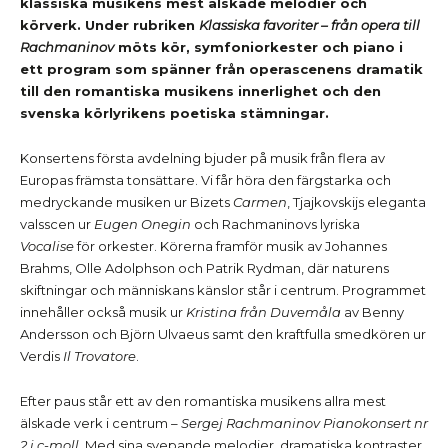
klassiska musikens mest älskade melodier och
körverk. Under rubriken
Klassiska favoriter – från opera till
Rachmaninov
möts kör, symfoniorkester och piano i
ett program som spänner från operascenens dramatik
till den romantiska musikens innerlighet och den
svenska körlyrikens poetiska stämningar.
Konsertens första avdelning bjuder på musik från flera av
Europas främsta tonsättare. Vi får höra den färgstarka och
medryckande musiken ur Bizets
Carmen
, Tjajkovskijs eleganta
valsscen ur
Eugen Onegin
och Rachmaninovs lyriska
Vocalise
för orkester. Körerna framför musik av Johannes
Brahms, Olle Adolphson och Patrik Rydman, där naturens
skiftningar och människans känslor står i centrum. Programmet
innehåller också musik ur
Kristina från Duvemåla
av Benny
Andersson och Björn Ulvaeus samt den kraftfulla smedkören ur
Verdis
Il Trovatore
.
Efter paus står ett av den romantiska musikens allra mest
älskade verk i centrum
– Sergej Rachmaninov Pianokonsert nr
2 i c-moll
. Med sina svepande melodier, dramatiska kontraster