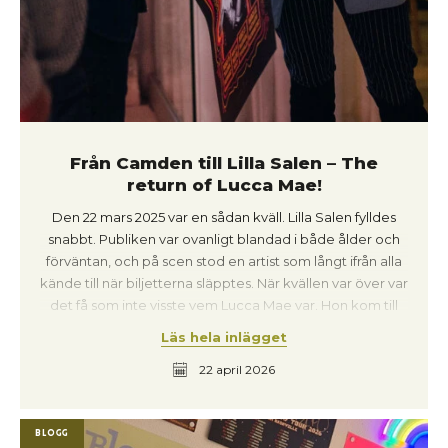
Från Camden till Lilla Salen – The
return of Lucca Mae!
Den 22 mars 2025 var en sådan kväll. Lilla Salen fylldes
snabbt. Publiken var ovanligt blandad i både ålder och
förväntan, och på scen stod en artist som långt ifrån alla
kände till när biljetterna släpptes. När kvällen var över var
det få som inte visste vem Lucca Mae var. Hon kom till
Kristianstad via Camden i London – ett av Europas mest
Läs hela inlägget
pulserande musikområden just nu – och landade mitt i
22 april 2026
Lilla Salen. Redan innan första tonen fanns det där i
rummet. Inte högljutt eller påträngande, utan som en
låg, krypande elektricitet. Samtal som ebbar ut. Glas
Blogg
som ställs ner. Ett sorl som förändras. Det var varmt,