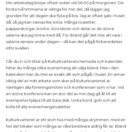
Min arbetsdag börjar oftast redan vid 06:00 på morgonen. De
första två timmarna är viktiga för min del, då lägger jag
grunden för att dagen ska flyta på bra. Jag är oftast själv i huset
då, så jag kan väsnas lite extra. Många toaletter,
papperskorgar, kontor, korridorer och delar av de större
salarna ska jag hinna med då. För ibland går det inte att vara i
salarna senare under dagen – då kan det pågå förberedelser
inför kvällen.
Går du in och tittar på Kulturkvarterets hemsida och kalender,
hittar du många olika evenemang att välja bland. Men i den
kalendern kan du inte se exakt allt som pågår i huset. En annan
viktig del av mitt arbete som sker på Kulturkvarteret är
nämligen alla föreningsmöten och konferenser som vi har. Vid
en större konferens kan en stor del av min dag gå åt till att
exempelvis hjälpa till att bära disk, torka bord, golv och att
kolla till alla evenemangstoaletter.
Kulturkvarteret är ett stort hus med många utrymmen, med en
hel del lokaler som många av våra besökare aldrig får se. Bland