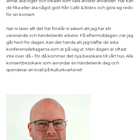
annat alla loger och lokaler som våra artister använder. Här kan
de fika eller äta något gott från Café & Bistro och göra sig redo
för sin konsert.
När ni läser allt det här förstår ni säkert att jag har ett
varierande och händelserikt arbete. På eftermiddagen, när jag
går hem för dagen, kan det hända att jag träffar de sista
konferensdeltagarna som är på väg ut. Men dagen är oftast
inte över då – för då kommer det nya besökare till vårt hus. Alla
konsertbesökare som avrundar en händelserik dag och
spenderar sin kväll på Kulturkvarteret!