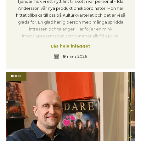
I januari fick vi ett nytt fint tillskott i vår personal – Ida
Andersson vår nya produktionskoordinator! Hon har
hittat tillbaka till oss på Kulturkvarteret och det är vi så
glada för. En glad härlig person med många spridda
intressen och talanger. Här följer en mini-
intervju/presentation som rymmer allt från punk,
irländska flöjter och Mozart! Och vem är Blars? Kanske
Läs hela inlägget
får vi svar på allt här: Heres’s Ida! Hur skulle du beskriva
19 mars 2026
dig själv? Kort sagt är jag nog en rastlös kreativ tjej som
trivs bäst när det händer mycket samtidigt, och som är
envist lösningsorienterad för att se till att allt flyter på
Blogg
under våra evenemang. Sen älskar jag Fleetwood Mac
orimligt mycket. Hur skulle du beskriva din roll här på
Kulturkvarteret? Vad gör en produktionskoordinator?
Precis som för alla oss här är mitt största fokus att våra
gäster får en fantastisk upplevelse. Som
produktionskoordinator har jag hand om
förproduktionen; jag ser till att all info från artisterna –
som riders, tider och teknik – finns på plats långt innan
de kliver innanför dörren. Jag har även hand om våra
publikvärdar och agerar artistansvarig under vissa