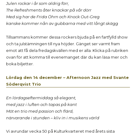
Julen rockar i år som aldrig förr,
The Refreshments åter knackar på vår dörr
Med sig har de Frida Öhrn och Knock Out-Greg
kanske kommer nån av gubbarna med vitt långt skägg
Tillsammans kommer dessa rockers bjuda på en fartfylld show
och ta julstämningen till nya höjder. Gänget ser varmt fram
emot att få dela fredagskvällen med er alla. Klicka på rubriken
ovan för att komma till evenemanget där du kan läsa mer och
boka biljetter.
Lördag den 14 december – Afternoon Jazz med Svante
Söderqvist Trio
En lördagseftermiddag så elegant,
med jazz i luften och tapas på kant
Möt en trio med passion och flärd,
närvarande i stunden – kliv in i musikens värld
Vi avrundar vecka 50 på Kulturkvarteret med årets sista