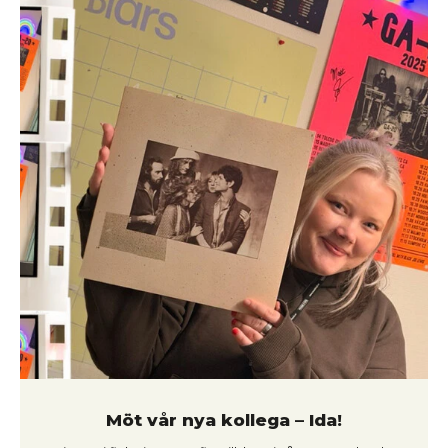
vemodigt och samtidigt laddat. Publiken stod tätt,
lyssnade nära, och någonstans där uppstod en
gemensam känsla: det här är inte en vanlig kväll. Att
Kristianstad blev sista stoppet på Lucca Maes första
Sverigeturné gav konserten ytterligare tyngd. Som ett
utropstecken, inte en punkt. Redan när bandet klev av
tåget anades det. När jag och Jörgen från Kompakt Disk
mötte upp dem fanns ett lugn – men också den där
fokuserade förväntan som ofta föregår något man
faktiskt kommer minnas. Och ibland lever de där
kvällarna vidare på oväntade sätt. Några veckor senare
går jag genom stan, helt utan konsert i sikte, när jag
passerar en kille runt 18 år. Hörlurar på. Bestämd gång.
På tröjan: Lucca Mae. Jag blev orimligt glad.
Möt vår nya kollega – Ida!