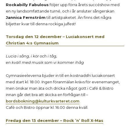
Rockabilly Fabulous
följer upp förra årets succéshow med
en ny landsomfattande turné, och i år ansluter sångerskan
Jannica Fernström
till artistpaketet.
Än finns det några
biljetter kvar till denna rockiga julfest!
Torsdag den 12 december – Luciakonsert med
Christian 4:s Gymnasium
Lucia i sång, i kör och i tåg,
en kväll med musik som vi kommer ihåg
Gymnasieeleverna bjuder in till en kostnadsfri luciakonsert
med start kl. 18.00. Ingen föranmälan krävs för evenemanget,
men önskar man äta och dricka något gott i Café & Bistro
innan går det bra att skicka en förfrågan till –
bordsbokning@kulturkvarteret.com
Café och Bistro öppnar kl. 16.00 denna kväll.
Fredag den 13 december – Rock ’n’ Roll X-Mas