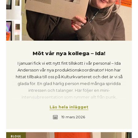
går jag genom stan, helt utan konsert i sikte, när jag
passerar en kille runt 18 år. Hörlurar på. Bestämd gång.
På tröjan: Lucca Mae. Jag blev orimligt glad.
Möt vår nya kollega – Ida!
I januari fick vi ett nytt fint tillskott i vår personal – Ida
Andersson vår nya produktionskoordinator! Hon har
hittat tillbaka till oss på Kulturkvarteret och det är vi så
glada för. En glad härlig person med många spridda
intressen och talanger. Här följer en mini-
intervju/presentation som rymmer allt från punk,
irländska flöjter och Mozart! Och vem är Blars? Kanske
Läs hela inlägget
får vi svar på allt här: Heres’s Ida! Hur skulle du beskriva
19 mars 2026
dig själv? Kort sagt är jag nog en rastlös kreativ tjej som
trivs bäst när det händer mycket samtidigt, och som är
envist lösningsorienterad för att se till att allt flyter på
Blogg
under våra evenemang. Sen älskar jag Fleetwood Mac