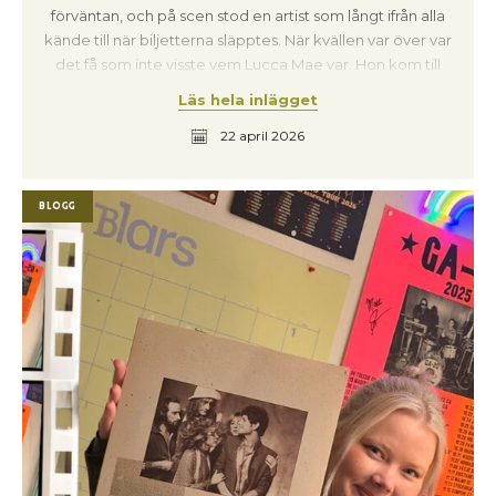
förväntan, och på scen stod en artist som långt ifrån alla
kände till när biljetterna släpptes. När kvällen var över var
det få som inte visste vem Lucca Mae var. Hon kom till
Kristianstad via Camden i London – ett av Europas mest
Läs hela inlägget
pulserande musikområden just nu – och landade mitt i
22 april 2026
Lilla Salen. Redan innan första tonen fanns det där i
rummet. Inte högljutt eller påträngande, utan som en
låg, krypande elektricitet. Samtal som ebbar ut. Glas
Blogg
som ställs ner. Ett sorl som förändras. Det var varmt,
vemodigt och samtidigt laddat. Publiken stod tätt,
lyssnade nära, och någonstans där uppstod en
gemensam känsla: det här är inte en vanlig kväll. Att
Kristianstad blev sista stoppet på Lucca Maes första
Sverigeturné gav konserten ytterligare tyngd. Som ett
utropstecken, inte en punkt. Redan när bandet klev av
tåget anades det. När jag och Jörgen från Kompakt Disk
mötte upp dem fanns ett lugn – men också den där
fokuserade förväntan som ofta föregår något man
faktiskt kommer minnas. Och ibland lever de där
kvällarna vidare på oväntade sätt. Några veckor senare