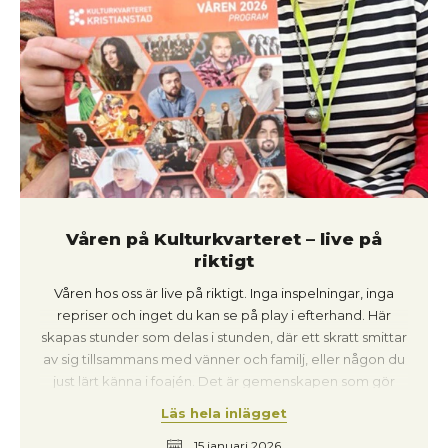
mitt jobb. Det finns alltid en väg framåt, oavsett hur
of the Silence (1988) har snurrat oräkneliga gånger, och
mycket som händer samtidigt.
Blood from a Stone (1991) ligger inte långt efter.
Våren på Kulturkvarteret – live på
riktigt
Våren hos oss är live på riktigt. Inga inspelningar, inga
repriser och inget du kan se på play i efterhand. Här
skapas stunder som delas i stunden, där ett skratt smittar
av sig tillsammans med vänner och familj, eller någon du
just lärt känna i foajén. Det är gemenskapen som gör
kvällarna levande och får Kristianstads puls att slå lite
Läs hela inlägget
hårdare. ”Vi vill att Kulturkvarteret ska kännas som en
15 januari 2026
plats där du alltid kan upptäcka något nytt och samtidigt