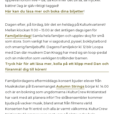
bättre! Jag är själv riktigt taggad!
Här kan du läsa mer och boka dina biljetter
!
Dagen efter, på lördag, blir det en heldag på Kulturkvarteret!
Mellan klockan 11.00 – 15.00 är det äntligen dags igen för
Familjelördag!
Samla hela familjen och upplev skoj för små
som stora. Som vanligt har vi sagostund, pyssel, bokbytarbord
och smarrig familjebuffé. Dagens Familjekör kl. 12 blir Loopa
med Dan där musikern Dan Knagg har med sig sin loop-pedal
och sin mikrofon som verkligen trollbinder barnen.
Tryck här för att läsa mer, kolla på ett klipp med Dan och
föranmäl dig till kören!
Familjelördagens eftermiddags-konsert bjuder elever från
Musikskolan på! Evenemanget
Autumn Strings
börjar kl. 14.00
och är en bokning som ungdomarna i KulturCrew Kristianstad
har varit med att planera inför! Tre stråkensembler kommer
bjuda på vacker musik, bland annat från filmens värld.
Konserten har fri entré och alla är varmt välkomna. KulturCrew