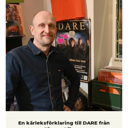
orimligt mycket. Hur skulle du beskriva din roll här på
Kulturkvarteret? Vad gör en produktionskoordinator?
Precis som för alla oss här är mitt största fokus att våra
gäster får en fantastisk upplevelse. Som
produktionskoordinator har jag hand om
förproduktionen; jag ser till att all info från artisterna –
som riders, tider och teknik – finns på plats långt innan
de kliver innanför dörren. Jag har även hand om våra
publikvärdar och agerar artistansvarig under vissa
konserter. Då är det jag som är på plats för att se till att
tiderna hålls och att artisterna har allt de behöver för att
kunna leverera på scen. Vad har du för bakgrund – vad
har du gjort tidigare och vad ledde dig (tillbaka) hit? Ja,
jag började ju faktiskt mitt arbetsliv här på
Kulturkvarteret redan i gymnasiet som publikvärd och
övergick efter några år till en heltidstjänst på Absolut
Home. Där gjorde jag i princip det jag gör nu som
produktionskoordinator – fast det handlade om deras
varumärke och sortiment och guidade visningar och inte
En kärleksförklaring till DARE från
musik. Sen har jag varit en sväng på Gota Media och