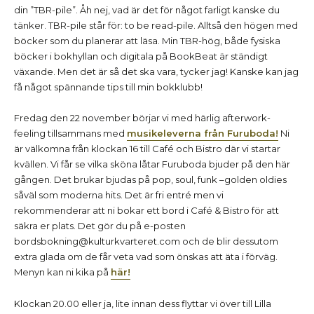
din ”TBR-pile”. Åh nej, vad är det för något farligt kanske du
tänker. TBR-pile står för: to be read-pile. Alltså den högen med
böcker som du planerar att läsa. Min TBR-hög, både fysiska
böcker i bokhyllan och digitala på BookBeat är ständigt
växande. Men det är så det ska vara, tycker jag! Kanske kan jag
få något spännande tips till min bokklubb!
Fredag den 22 november börjar vi med härlig afterwork-
feeling tillsammans med
musikeleverna från Furuboda!
Ni
är välkomna från klockan 16 till Café och Bistro där vi startar
kvällen. Vi får se vilka sköna låtar Furuboda bjuder på den här
gången. Det brukar bjudas på pop, soul, funk –golden oldies
såväl som moderna hits. Det är fri entré men vi
rekommenderar att ni bokar ett bord i Café & Bistro för att
säkra er plats. Det gör du på e-posten
bordsbokning@kulturkvarteret.com och de blir dessutom
extra glada om de får veta vad som önskas att äta i förväg.
Menyn kan ni kika på
här!
Klockan 20.00 eller ja, lite innan dess flyttar vi över till Lilla