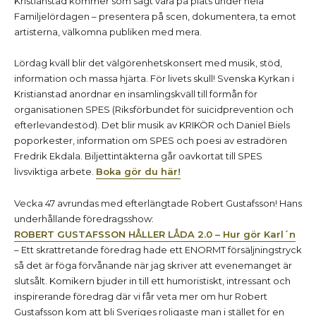
Kristianstad kommer som sagt vara på plats under hela
Familjelördagen – presentera på scen, dokumentera, ta emot
artisterna, välkomna publiken med mera.
Lördag kväll blir det välgörenhetskonsert med musik, stöd,
information och massa hjärta. För livets skull! Svenska Kyrkan i
Kristianstad anordnar en insamlingskväll till förmån för
organisationen SPES (Riksförbundet för suicidprevention och
efterlevandestöd). Det blir musik av KRIKÖR och Daniel Biels
poporkester, information om SPES och poesi av estradören
Fredrik Ekdala. Biljettintäkterna går oavkortat till SPES
livsviktiga arbete.
Boka gör du här!
Vecka 47 avrundas med efterlängtade Robert Gustafsson! Hans
underhållande föredragsshow:
ROBERT GUSTAFSSON HÅLLER LÅDA 2.0 – Hur gör Karl´n
– Ett skrattretande föredrag hade ett ENORMT försäljningstryck
så det är föga förvånande när jag skriver att evenemanget är
slutsålt. Komikern bjuder in till ett humoristiskt, intressant och
inspirerande föredrag där vi får veta mer om hur Robert
Gustafsson kom att bli Sveriges roligaste man i stället för en